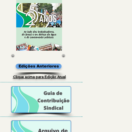
Edições Anteriores
Clique acima para Edição Atual