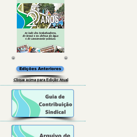
Edições Anteriores
Clique acima para Edição Atual