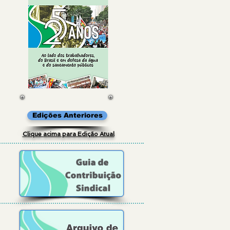
Edições Anteriores
Clique acima para Edição Atual