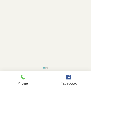
Phone
Facebook
Comentários
Escreva um comentário
Conexão Sintsama
CTEC: prazo para entrega
especial: 26 anos do
da carta de opo
Sindicato