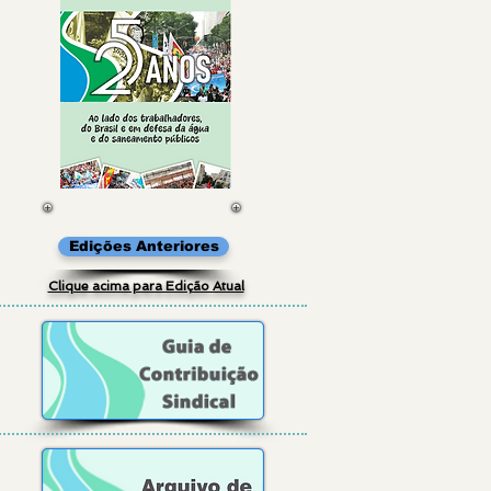
Edições Anteriores
Clique acima para Edição Atual