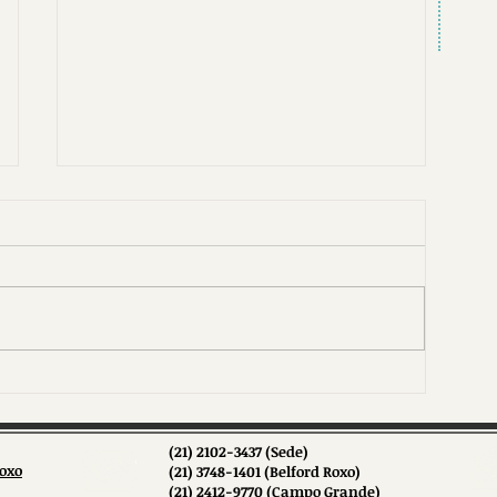
Conexão Sintsama especial: 26
anos do Sindicato
(21) 2102-3437 (Sede)
Roxo
(21) 3748-1401 (Belford Roxo)
(21) 2412-9770 (Campo Grande)