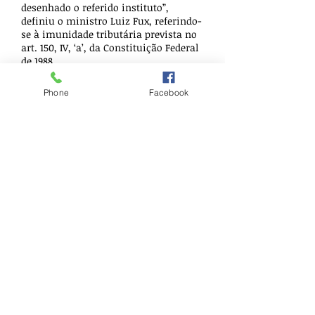
desenhado o referido instituto”,
definiu o ministro Luiz Fux, referindo-
se à imunidade tributária prevista no
art. 150, IV, ‘a’, da Constituição Federal
de 1988.
Fonte: PGE
Phone
Facebook