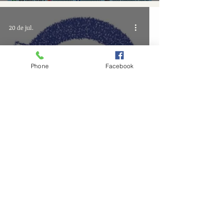
20 de jul.
Phone
Facebook
Assembleia Fontes da Serra
2
/
122