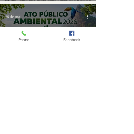
25 de mai.
Phone
Facebook
Ato público ambiental no dia
31 de maio
6
/
122