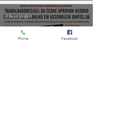
12 de set. de 2022
Phone
Facebook
Acordo Coletivo da Cedae
aprovado
87
/
121