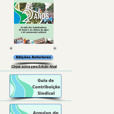
Edições Anteriores
Clique acima para Edição Atual