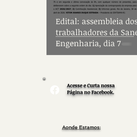
Edital: assembleia do
trabalhadores da San
Engenharia, dia 7
Acesse e Curta nossa
Página no Facebook.
Aonde Estamos: