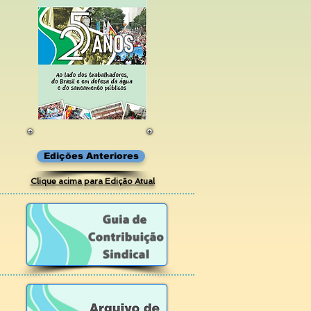
Edições Anteriores
Clique acima para Edição Atual