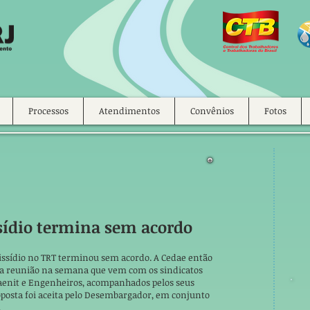
Processos
Atendimentos
Convênios
Fotos
sídio termina sem acordo
dissídio no TRT terminou sem acordo. A Cedae então
va reunião na semana que vem com os sindicatos
daenit e Engenheiros, acompanhados pelos seus
oposta foi aceita pelo Desembargador, em conjunto
.