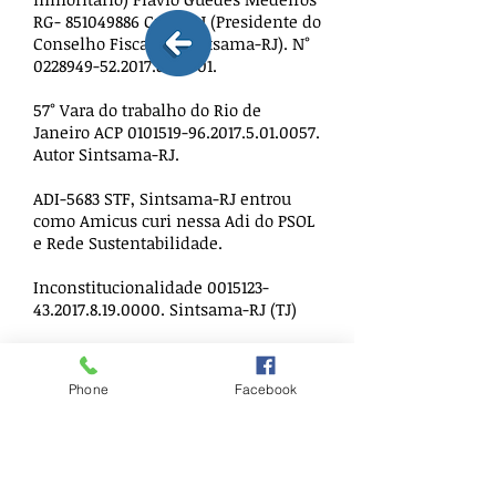
RG-
851049886
Crea- RJ (Presidente do
Conselho Fiscal do Sintsama-RJ). N°
0228949-52.2017.8.19
.001.
57° Vara do trabalho do Rio de
Janeiro ACP
0101519-96.2017.5.01
.0057.
Autor Sintsama-RJ.
ADI-5683 STF, Sintsama-RJ entrou
como Amicus curi nessa Adi do PSOL
e Rede Sustentabilidade.
Inconstitucionalidade
0015123-
43.2017.8.19
.0000. Sintsama-RJ (TJ)
"Vamos fazer ainda mais ações
jurídicas para barrar esse crime
Phone
Facebook
contra o povo do Rio de Janeiro, em
defesa da CEDAE pública, estatal e
indivisível", Humberto Lemos -
Presidente do Sintsama-RJ.