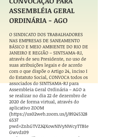
CONVOCAÇÃO PARA
ASSEMBLÉIA GERAL
ORDINÁRIA - AGO
O SINDICATO DOS TRABALHADORES
NAS EMPRESAS DE SANEAMENTO
BÁSICO E MEIO AMBIENTE DO RIO DE
JANEIRO E REGIÃO – SINTSAMA-RJ,
através de seu Presidente, no uso de
suas atribuições legais e de acordo
com o que dispõe o Artigo 24, inciso I
do Estatuto Social, CONVOCA todos os
associados do SINTSAMA-RJ para
Assembleia Geral Ordinária – AGO a
se realizar no dia 22 de dezembro de
2020 de forma virtual, através do
aplicativo ZOOM
(
https://us02web.zoom.us/j/89245328
653?
pwd=ZnhGTVZJQXowN1VyNWcyTTBIe
Gwvdz09