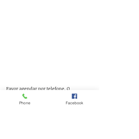
Favor agendar por telefone. O
atendimento será por ordem de
chegada!
Phone
Facebook
Todos os associados com processos na
área cível, deverão entrar em contato
com o Departamento Jurídico através
dos telefones:
2102-3411
ou
2102-3412
.