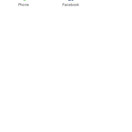
Phone
Facebook
Posts recentes
Ver tudo