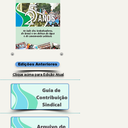
Edições Anteriores
Clique acima para Edição Atual