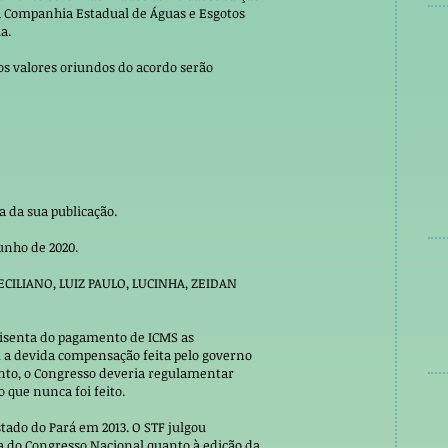
 Companhia Estadual de Águas e Esgotos
a.
os valores oriundos do acordo serão
ta da sua publicação.
unho de 2020.
CILIANO, LUIZ PAULO, LUCINHA, ZEIDAN
e isenta do pagamento de ICMS as
m a devida compensação feita pelo governo
anto, o Congresso deveria regulamentar
que nunca foi feito.
stado do Pará em 2013. O STF julgou
a do Congresso Nacional quanto à edição da