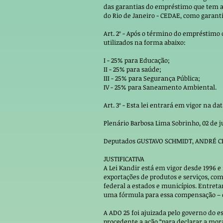
das garantias do empréstimo que tem a
do Rio de Janeiro - CEDAE, como garanti
Art. 2º - Após o término do empréstimo 
utilizados na forma abaixo:
I - 25% para Educação;
II - 25% para saúde;
III - 25% para Segurança Pública;
IV - 25% para Saneamento Ambiental.
Art. 3º - Esta lei entrará em vigor na da
Plenário Barbosa Lima Sobrinho, 02 de j
Deputados GUSTAVO SCHMIDT, ANDRÉ CE
JUSTIFICATIVA
A Lei Kandir está em vigor desde 1996 
exportações de produtos e serviços, co
federal a estados e municípios. Entret
uma fórmula para essa compensação – o 
A ADO 25 foi ajuizada pelo governo do e
procedente a ação “para declarar a mor