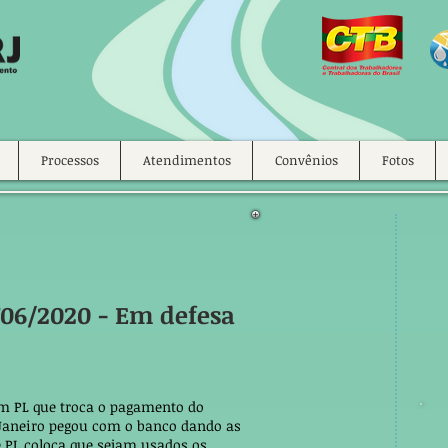
Processos
Atendimentos
Convênios
Fotos
706/2020 - Em defesa
m PL que troca o pagamento do
 Janeiro pegou com o banco dando as
 PL coloca que sejam usados os