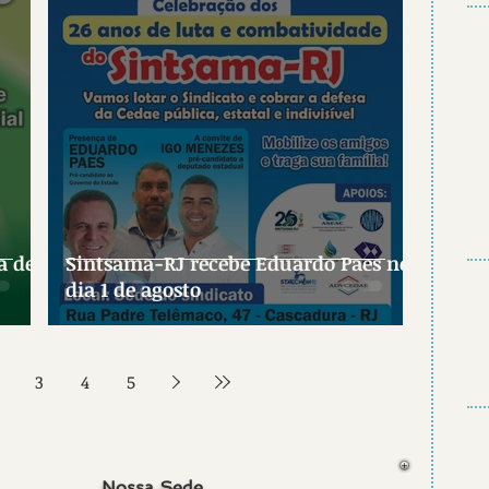
Sintsama-RJ recebe Eduardo Paes no
dia 1 de agosto
3
4
5
Nossa Sede