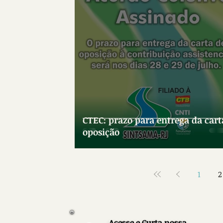
CTEC: prazo para entrega da carta de
oposição
1
2
Acesse e Curta nossa