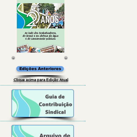
Edições Anteriores
Clique acima para Edição Atual