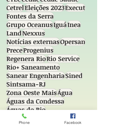
Cetrel
Eleições 2023
Execut
Fontes da Serra
Grupo Oceanus
Iguá
Inea
Land
Nexxus
Notícias externas
Opersan
Prece
Progenius
Regenera Rio
Rio Service
Rio+ Saneamento
Sanear Engenharia
Sined
Sintsama-RJ
Zona Oeste Mais
Água
Águas da Condessa
Águas do Rio
Phone
Facebook