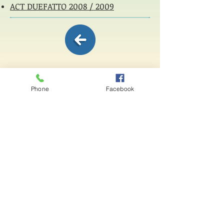
ACT
DUEFATTO
2008 / 2009
Phone
Facebook
Rua Padre Telemaco, 47 - Cascadura (Sede)
Rua Vereador Albertino Guedes, 177
- Belford Roxo
Rua Viúva Dantas, 627 - Campo Grande
(21) 2102-3437
(Sede)
(21) 3748-1401
(Belford Roxo)
(21) 2412-9770
(Campo Grande)
(21) 99340-3042 (WhatsApp)
Email:
sintsama-rj@sintsama-rj.org.br
© 2026
Sintsama-RJ
por
TDigital